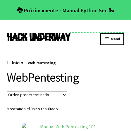
🐉 Próximamente - Manual Python Sec 🐍
Hack Underway
Menú
Inicio
WebPentesting
WebPentesting
Mostrando el único resultado