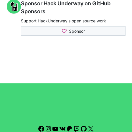
Facebook
Instagram
YouTube
VK
Patreon
Twitch
GitHub
X