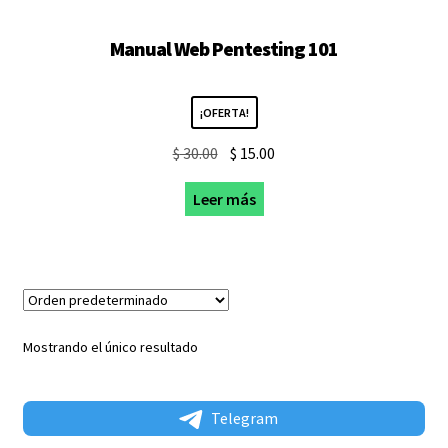
Manual Web Pentesting 101
¡OFERTA!
El
El
$
30.00
$
15.00
precio
precio
Leer más
original
actual
era:
es:
$ 30.00.
$ 15.00.
Mostrando el único resultado
Telegram