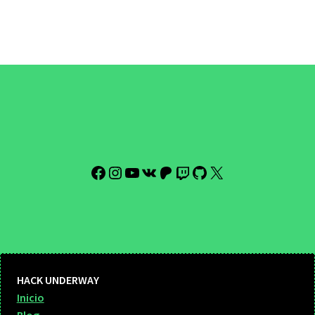
Facebook
Instagram
YouTube
VK
Patreon
Twitch
GitHub
X
HACK UNDERWAY
Inicio
Blog