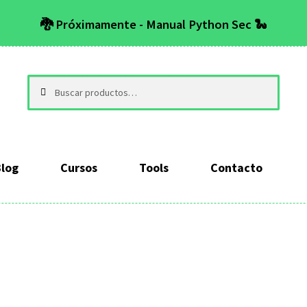
🐉 Próximamente - Manual Python Sec 🐍
Buscar
Buscar
por:
Blog
Cursos
Tools
Contacto