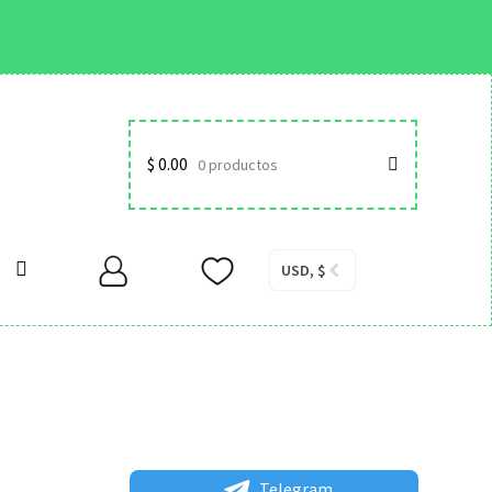
$
0.00
0 productos
USD, $
Telegram