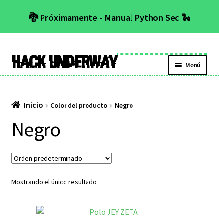
🐉 Próximamente - Manual Python Sec 🐍
Hack Underway
Menú
Inicio
Color del producto
Negro
Negro
Mostrando el único resultado