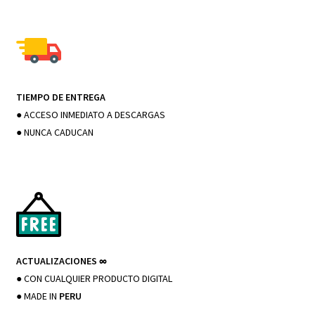
la
página
de
producto
TIEMPO DE ENTREGA
● ACCESO INMEDIATO A DESCARGAS
● NUNCA CADUCAN
ACTUALIZACIONES
∞
● CON CUALQUIER PRODUCTO DIGITAL
● MADE IN
PERU