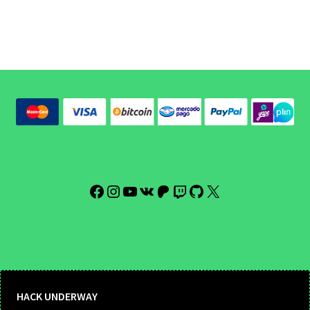
Facebook
Instagram
YouTube
VK
Patreon
Twitch
GitHub
X
HACK UNDERWAY