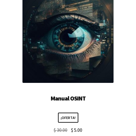
pandir
nú
jo
Manual OSINT
¡OFERTA!
El
El
$
30.00
$
5.00