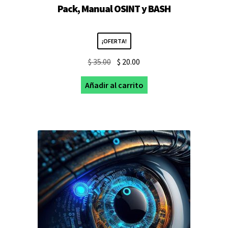
Pack, Manual OSINT y BASH
¡OFERTA!
El
El
$
35.00
$
20.00
precio
precio
Añadir al carrito
original
actual
era:
es:
$ 35.00.
$ 20.00.