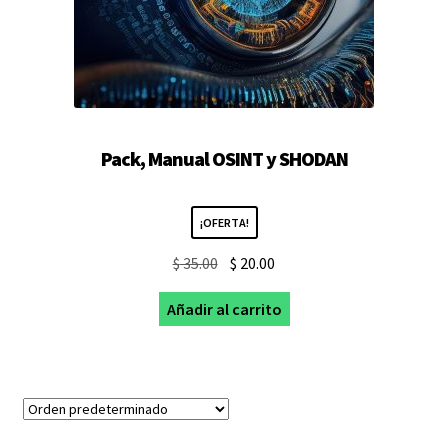
Pack, Manual OSINT y SHODAN
¡OFERTA!
El
El
$
35.00
$
20.00
precio
precio
Añadir al carrito
original
actual
era:
es:
$ 35.00.
$ 20.00.