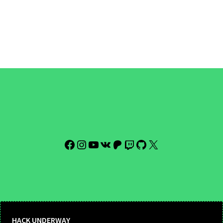
Facebook
Instagram
YouTube
VK
Patreon
Twitch
GitHub
X
HACK UNDERWAY