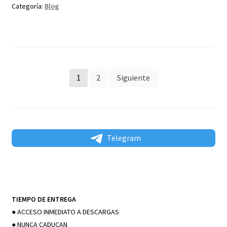
Categoría:
Blog
Paginación
1
2
Siguiente
de
entradas
Telegram
TIEMPO DE ENTREGA
● ACCESO INMEDIATO A DESCARGAS
● NUNCA CADUCAN