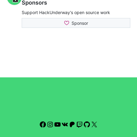
Facebook
Instagram
YouTube
VK
Patreon
Twitch
GitHub
X