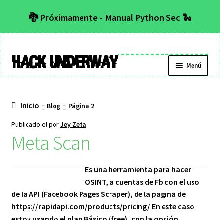
🐉 Próximamente - Manual Python Sec 🐍
Hack Underway
Menú
Inicio
Blog
Página 2
Publicado el
por
Jey Zeta
Meta Scan
Es una herramienta para hacer
OSINT, a cuentas de Fb con el uso
de la API (Facebook Pages Scraper), de la pagina de
https://rapidapi.com/products/pricing/ En este caso
estoy usando el plan Básico (free), con la opción