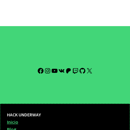
Facebook
Instagram
YouTube
VK
Patreon
Twitch
GitHub
X
HACK UNDERWAY
Inicio
Blog