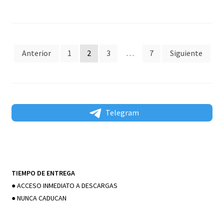
Paginación
Anterior
1
2
3
…
7
Siguiente
de
entradas
Telegram
TIEMPO DE ENTREGA
● ACCESO INMEDIATO A DESCARGAS
● NUNCA CADUCAN